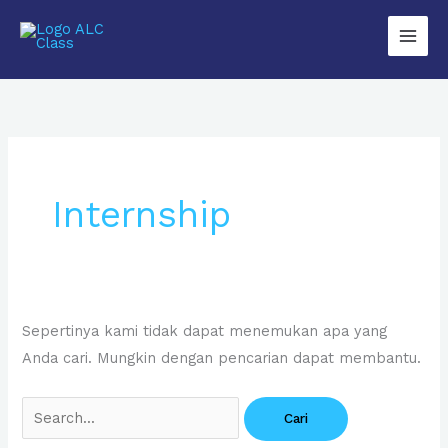
Lewati
Main
ke
Men
konten
Cari
untuk:
Internship
Sepertinya kami tidak dapat menemukan apa yang
Anda cari. Mungkin dengan pencarian dapat membantu.