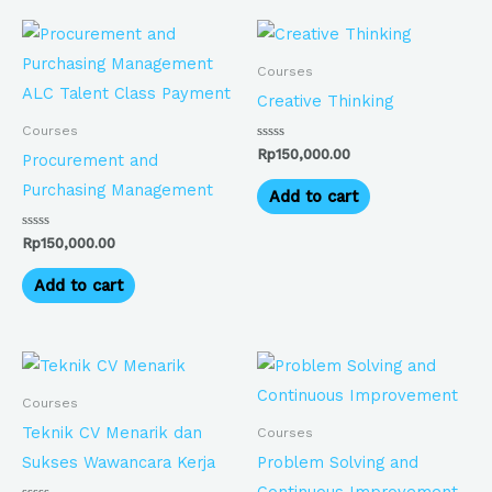
Courses
Creative Thinking
Courses
Dinilai
Rp
150,000.00
Procurement and
0
dari
Purchasing Management
5
Add to cart
Dinilai
Rp
150,000.00
0
dari
5
Add to cart
Courses
Teknik CV Menarik dan
Courses
Sukses Wawancara Kerja
Problem Solving and
Continuous Improvement