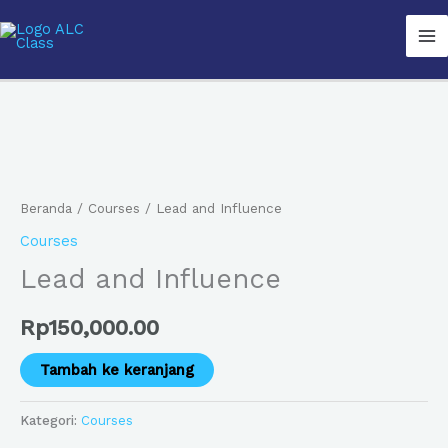
Lewati
Ma
ke
Me
konten
Kuantitas
Lead
and
Beranda
/
Courses
/ Lead and Influence
Influence
Courses
Lead and Influence
Rp
150,000.00
Tambah ke keranjang
Kategori:
Courses