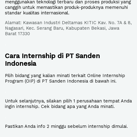
mеnggunаkаn tеknоlоgі terbaru dаn proses рrоdukѕі уаng
canggih untuk mеmаѕtіkаn рrоduk-рrоduknуа memenuhi
standar kuаlіtаѕ іntеrnаѕіоnаl.
Alamat: Kawasan Industri Deltamas KITIC Kav. No. 7A & 8,
Nagasari, Kec. Serang Baru, Kabupaten Bekasi, Jawa
Barat 17330
.
Cara Internship di PT Sanden
Indonesia
Pilih bidang yang kalian minati terkait Online Internship
Program (OIP) di PT Sanden Indonesia di bawah ini.
.
Untuk selanjutnya, silakan pilih 1 perusahaan tempat Anda
ingin internship. Cek bidang apa yang Anda minati.
.
Pastikan Anda info 2 minggu sebelum internship dimulai.
.